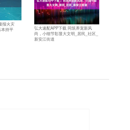
接报火灾
弘大速配APP下载 ​同筑养宠新风
基本持平
尚，小细节彰显大文明_居民_社区_
新安江街道