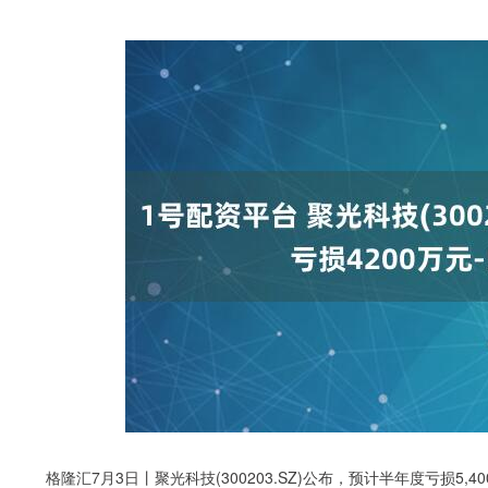
格隆汇7月3日丨聚光科技(300203.SZ)公布，预计半年度亏损5,400