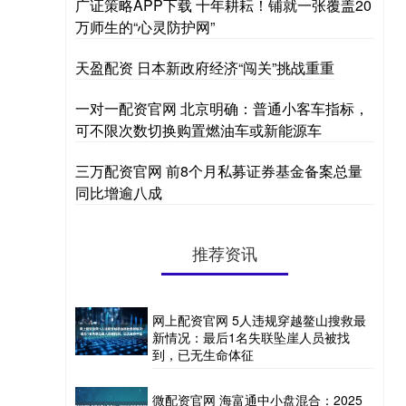
广证策略APP下载 十年耕耘！铺就一张覆盖20
万师生的“心灵防护网”
天盈配资 日本新政府经济“闯关”挑战重重
一对一配资官网 北京明确：普通小客车指标，
可不限次数切换购置燃油车或新能源车
三万配资官网 前8个月私募证券基金备案总量
同比增逾八成
推荐资讯
网上配资官网 5人违规穿越鳌山搜救最
新情况：最后1名失联坠崖人员被找
到，已无生命体征
微配资官网 海富通中小盘混合：2025