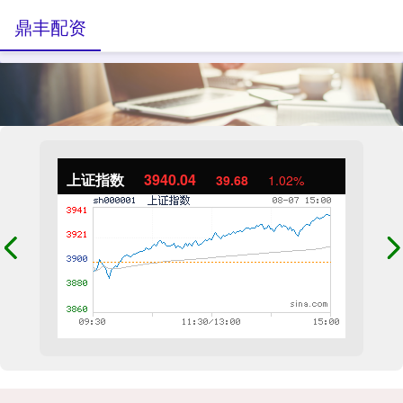
鼎丰配资
上证指数
3940.04
39.68
1.02%