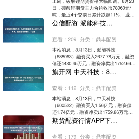
上周，碳酸锂期货价格大幅回调。8月23
日，碳酸锂期货主力合约收报78960元/
吨，最近4个交易日累计跌超11%。 业内
人士认为，受基本面偏弱、消息面干
公信配资 派能科技：8月13日融资买入2677.78万元，融资融券余额6.71亿元
扰、资金获....
查看：
209
分类：
鼎丰配资
本站消息，8月13日，派能科技
（688063）融资买入2677.78万元，融资
偿还4430.45万元，融资净卖出1752.66万
元，融资余额6.69亿元，近20....
旗开网 中天科技：8月13日融资买入1.56亿元，融资融券余额18.57亿元
查看：
112
分类：
鼎丰配资
本站消息，8月13日，中天科技
（600522）融资买入1.56亿元，融资偿
还1.74亿元，融资净卖出1759.86万元，
融资余额18.56亿元，近20个交易日中....
期货配资行情APP下载 八字“印星”过旺为忌，人生该如何修行？_日元_严重_外界
查看：
179
分类：
鼎丰配资