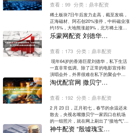
查看：
99
分类：
鼎丰配资
稀土板块7日午后发力走高，截至发稿，
正海磁材、阿石创20%涨停，中科磁业涨
约15%，大地熊涨超9%，北方稀土涨逾
7%。 机构表示，8月稀土产业链进入传
乐蒙网配资 刘德华罕见现身拜年，64岁状态极佳，大合照主动靠边站获全网大赞
统消费旺季....
查看：
173
分类：
鼎丰配资
现年64岁的香港巨星刘德华，私下生活
一直非常低调。除了正常的电影宣传和
演唱会外，外界很难在私下的聚会中捕
捉到他的身影。 就在昨日农历正月初
淘优配官网 撒贝宁一家返京复工，老婆李白长腿抢镜，儿女神似妈妈超可爱
六，刘德华罕见现身了....
查看：
192
分类：
鼎丰配资
2 月 23 日，正月初七，春节的余温还未
散去，央视名嘴撒贝宁一家四口在机场
的一组照片，就在网上刷出了“接地气”的
好感度。刚结束武汉探亲之旅的撒贝
神牛配资 “殷墟瑰宝——礼器中的秩序与信仰”展在双流广都博物馆开幕_主题_青铜器_文物