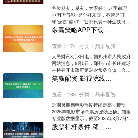
各位朋友，易友，大家好！ 八字命理
中“印星”绝对是个好东西，不管是“正
印”还是“偏印”，它都代表一种生扶日元
的先天能量，从广义上讲它其实是一颗
多赢策略APP下载 郑州：深入实施提振消费专项行动 加快培育新兴支柱产业
吉神，它对日元来讲....
查看：
174
分类：
鼎丰配资
人民财讯8月8日电，据郑州市人民政府
网站消息，8月5日，郑州市市长庄建球
主持召开市政府第64次常务会议，会议
强调要用好发展机遇、潜力和优势，着
笑赢配资 影视院线股7月以来平均上涨8.97% 5股获机构扎堆调研
力稳就业、稳企业、....
查看：
163
分类：
鼎丰配资
近期暑期档电影热度持续走高，带动
2025年电影市场总票房强劲上扬。猫眼
专业版数据显示，截至2025年8月7日17
时23分，2025年度票房（含预售）突破
股票杠杆条件 稀土板块午后爆发，正海磁材、阿石创20%涨停，中科磁业等大涨
350亿....