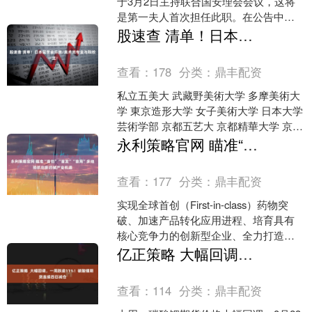
于3月2日主持联合国安理会会议，这将
是第一夫人首次担任此职。在公告中提
到，梅拉尼娅将在美国担任安理会轮值
股速查 清单！日本留学音乐类/美术类专业与院校一览！
主席国期间敲响木槌，....
查看：
178
分类：
鼎丰配资
私立五美大 武藏野美術大学 多摩美術大
学 東京造形大学 女子美術大学 日本大学
芸術学部 京都五艺大 京都精華大学 京都
芸術大学 京都嵯峨芸術大学 成安造形大
永利策略官网 瞄准“首创”“首发”“首用”多地抢抓创新药械产业机遇
学 ....
查看：
177
分类：
鼎丰配资
实现全球首创（First-in-class）药物突
破、加速产品转化应用进程、培育具有
核心竞争力的创新型企业、全力打造全
球创新药械的首发高地……在创新药械
亿正策略 大幅回调，一周跌逾11%！碳酸锂期货连续四日减仓
领域，我....
查看：
114
分类：
鼎丰配资