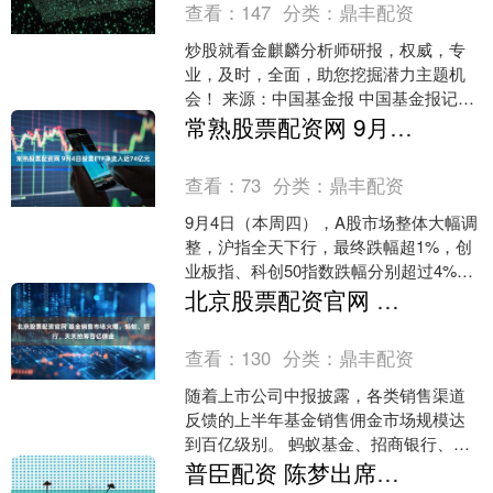
查看：
147
分类：
鼎丰配资
炒股就看金麒麟分析师研报，权威，专
业，及时，全面，助您挖掘潜力主题机
会！ 来源：中国基金报 中国基金报记者
晨曦 最新消息！菊乐股份实控人、董事
常熟股票配资网 9月4日股票ETF净流入近74亿元
长童恩文逝世。 ....
查看：
73
分类：
鼎丰配资
9月4日（本周四），A股市场整体大幅调
整，沪指全天下行，最终跌幅超1%，创
业板指、科创50指数跌幅分别超过4%和
6%，两市合计成交2.58万亿元。 股票
北京股票配资官网 基金销售市场火爆，蚂蚁、招行、天天抢筹百亿佣金
ETF市....
查看：
130
分类：
鼎丰配资
随着上市公司中报披露，各类销售渠道
反馈的上半年基金销售佣金市场规模达
到百亿级别。 蚂蚁基金、招商银行、天
天基金三大基金代销巨头的2025年上半
普臣配资 陈梦出席重要活动，与马龙同框留影，自拍照真耐看，自豪写在脸上
年销售业绩均出现不....