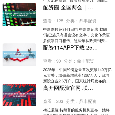
行人流创新高、政策精准发力、动能活
力加速集聚，为全年高质量发展筑牢基
配资圈 全国两会｜全国人大代表扎西江村：守护珞巴文化&#32;为人口较少民族“代言”
础。 “年货上新”....
查看：
128
分类：
鼎丰配资
中新网拉萨3月1日电 中新网记者 赵朗
“珞巴族只有语言没有文字，文化传承更
多依靠口口相传。这些年从政策到资
金，支持力度不断加大，但我仍希望能
配资114APP下载 25年经济社会发展成绩单来了 成色足动能增
有更多专业人才投身....
查看：
90
分类：
鼎丰配资
2025年，中国经济总量首次突破140万亿
元大关，城镇新增就业1267万人，日均
新设企业2.6万户。国家统计局发布的
2025年国民经济和社会发展统计公报显
高开网配资官网 联合国：特朗普夫人将主持安理会会议 聚焦教育与和平
示，一....
查看：
203
分类：
鼎丰配资
梅拉尼娅·特朗普的服务机构宣布，她将