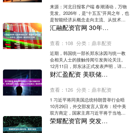
来源：河北日报客户端 春潮涌动，万物
竞发。2026年，是“十五五”开局之年，也
是智能经济从概念走向主流、从技术裂
变走向产业嬗变的破局之年。 博大数据
汇融配资官网 30年零贪腐记录！韩国统一部长回应争议：仅与统一教会见过1次面
廊坊智算中心....
查看：
108
分类：
鼎丰配资
近期，韩国统一部长郑东泳因与统一教
会相关人士的接触传闻引发舆论关注。
12月11日，郑东泳正式发表声明，详细
说明相关情况，否认不实传言，并表示
财汇盈配资 美联储再次降息25个基点 鲍威尔发声；世界首家！英伟达市值站上5万亿美元丨每经早参
将对诽谤其声誉的媒....
查看：
126
分类：
鼎丰配资
1 习近平将同美国总统特朗普举行会晤
10月29日，外交部发言人宣布：经中美
双方商定，国家主席习近平将于当地时
间10月30日在韩国釜山同美国总统特朗
荣耀配资官网 突发公告，童恩文逝世
普举行会晤，....