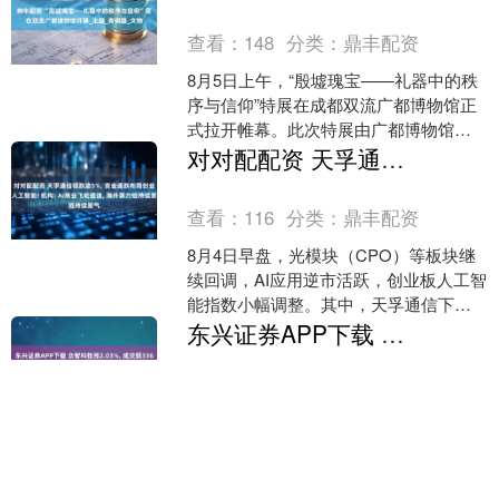
宁，带着妻子李....
查看：
148
分类：
鼎丰配资
8月5日上午，“殷墟瑰宝——礼器中的秩
序与信仰”特展在成都双流广都博物馆正
式拉开帷幕。此次特展由广都博物馆、
安阳博物馆与成都空港科创集团共同承
对对配配资 天孚通信领跌逾5%, 资金逢跌布局创业板人工智能! 机构: AI商业飞轮提速, 海外算力链持续景气
办，对于传承和弘扬....
查看：
116
分类：
鼎丰配资
8月4日早盘，光模块（CPO）等板块继
续回调，AI应用逆市活跃，创业板人工智
能指数小幅调整。其中，天孚通信下跌
5%，中际旭创、长芯博创、联特科技、
东兴证券APP下载 众智科技涨2.03%, 成交额3360.29万元, 主力资金净流出29.62万元
新易盛等跌超1....
查看：
210
分类：
鼎丰配资
资金流向方面，主力资金净流出29.62万
元，大单买入284.07万元，占比8.45%，
卖出313.69万元，占比9.34%。 众智科技