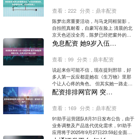
查看：
222
分类：
鼎丰配资
陈梦出席重要活动，与马龙同框留影，
自拍照真耐看，自豪写在脸上 清晨的北
京天色还没全亮，陈梦已经把窗外的云
霞收入镜头。她说“起得早果然景美”，一
免息配资 她9岁入伍15岁进央视 因不会英语得罪佟大为，今凭《生万物》逆袭
句轻松的感叹，顺手....
查看：
99
分类：
鼎丰配资
说起来你可能不信，现在提到邢菲，好
多人第一反应都是她在《生万物》里那
个让人心疼的角色。 但其实她一路走
来，真的不容易——你知道最让人意外
配资排排网官网 突发公告，即将关停！曾有超1亿用户
的是什么吗？ 她居然9岁....
查看：
169
分类：
鼎丰配资
91助手运营团队8月31日发布公告，由于
业务调整及产品迭代优化需求，91助手
应用将于2025年9月27日23:59起全面停
止所有服务，包括但不限于手机连接管