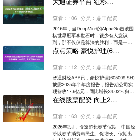
大通证券平台 红杉美国：未来五大AI投资方向，与10万亿美元市场机遇
理、....
查看：
106
分类：
鼎丰配资
2016年，当DeepMind的AlphaGo击败围
棋世界冠军李世石时，很少有人意识
到，那不仅仅是算法的胜利，而是一场
全新时代的开启。谁又能想到，如今人
点点策略 豪悦护理(605009.SH)发布半年度业绩，归母净利润1.48亿元，同比下降23.47%
工智能会....
查看：
112
分类：
鼎丰配资
智通财经APP讯，豪悦护理(605009.SH)
披露2025年半年度报告，报告期公司实
现营收17.6亿元，同比增长34.03%;归母
净利润1.48亿元，同比下降....
在线股票配资 向上2026：二月春潮涌&#32;活力升腾向新行
查看：
163
分类：
鼎丰配资
2026年2月，恰逢超长春节假期，中国经
济以春节消费惠民生、促增长、假期出