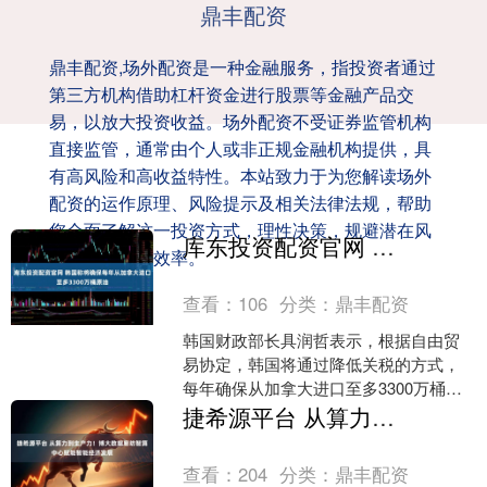
鼎丰配资
鼎丰配资,场外配资是一种金融服务，指投资者通过
第三方机构借助杠杆资金进行股票等金融产品交
易，以放大投资收益。场外配资不受证券监管机构
直接监管，通常由个人或非正规金融机构提供，具
有高风险和高收益特性。本站致力于为您解读场外
配资的运作原理、风险提示及相关法律法规，帮助
您全面了解这一投资方式，理性决策，规避潜在风
库东投资配资官网 韩国称将确保每年从加拿大进口至多3300万桶原油
险，提升投资效率。
查看：
106
分类：
鼎丰配资
韩国财政部长具润哲表示，根据自由贸
易协定，韩国将通过降低关税的方式，
每年确保从加拿大进口至多3300万桶原
油。 韩国方面还将简化加拿大原油的进
捷希源平台 从算力到生产力！博大数据廊坊智算中心赋能智能经济发展
口程序。 此举正值....
查看：
204
分类：
鼎丰配资