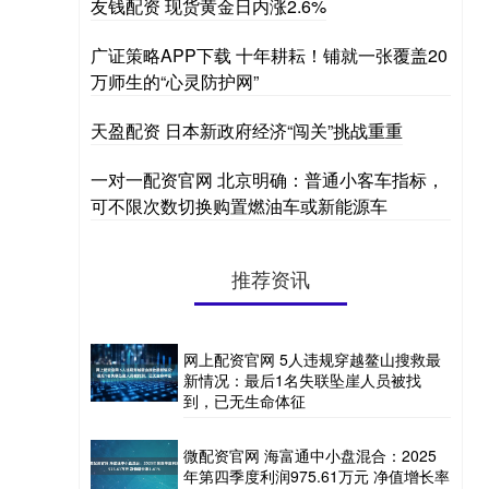
友钱配资 现货黄金日内涨2.6%
广证策略APP下载 十年耕耘！铺就一张覆盖20
万师生的“心灵防护网”
天盈配资 日本新政府经济“闯关”挑战重重
一对一配资官网 北京明确：普通小客车指标，
可不限次数切换购置燃油车或新能源车
推荐资讯
网上配资官网 5人违规穿越鳌山搜救最
新情况：最后1名失联坠崖人员被找
到，已无生命体征
微配资官网 海富通中小盘混合：2025
年第四季度利润975.61万元 净值增长率